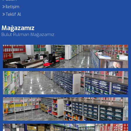
İletişim
Teklif Al
Mağazamız
Bulut Rulman Mağazamız