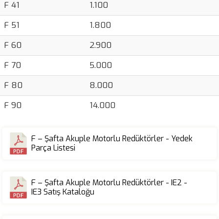
F 41
1.100
F 51
1.800
F 60
2.900
F 70
5.000
F 80
8.000
F 90
14.000
F – Şafta Akuple Motorlu Redüktörler - Yedek
Parça Listesi
F – Şafta Akuple Motorlu Redüktörler - IE2 -
IE3 Satış Kataloğu