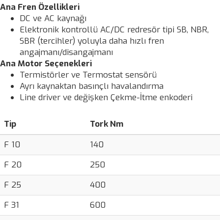
Ana Fren Özellikleri
DC ve AC kaynağı
Elektronik kontrollü AC/DC redresör tipi SB, NBR,
SBR (tercihler) yoluyla daha hızlı fren
angajmanı/disangajmanı
Ana Motor Seçenekleri
Termistörler ve Termostat sensörü
Ayrı kaynaktan basınçlı havalandırma
Line driver ve değişken Çekme-İtme enkoderi
Tip
Tork Nm
F 10
140
F 20
250
F 25
400
F 31
600