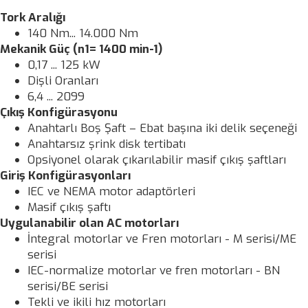
Tork Aralığı
140 Nm... 14.000 Nm
Mekanik Güç (n1= 1400 min-1)
0,17 ... 125 kW
Dişli Oranları
6,4 ... 2099
Çıkış Konfigürasyonu
Anahtarlı Boş Şaft – Ebat başına iki delik seçeneği
Anahtarsız şrink disk tertibatı
Opsiyonel olarak çıkarılabilir masif çıkış şaftları
Giriş Konfigürasyonları
IEC ve NEMA motor adaptörleri
Masif çıkış şaftı
Uygulanabilir olan AC motorları
İntegral motorlar ve Fren motorları - M serisi/ME
serisi
IEC-normalize motorlar ve fren motorları - BN
serisi/BE serisi
Tekli ve ikili hız motorları