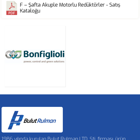
F – Şafta Akuple Motorlu Redüktörler - Satış
Kataloğu
1986 yılında kurulan Bulut Rulman LTD. Şti. firması, ürün