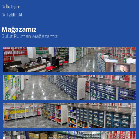
İletişim
Teklif Al
Mağazamız
Bulut Rulman Mağazamız