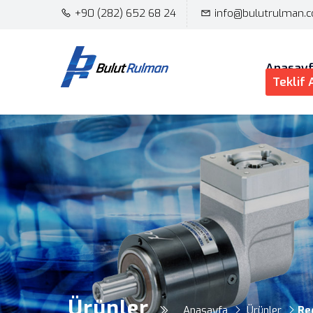
+90 (282) 652 68 24
info@bulutrulman.
Anasay
Teklif 
Ürünler
Anasayfa
Ürünler
Re