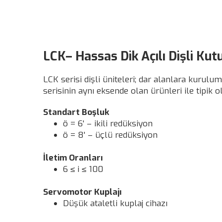
LCK– Hassas Dik Açılı Dişli Kutu
LCK serisi dişli üniteleri; dar alanlara kurulu
serisinin aynı eksende olan ürünleri ile tipik
Standart Boşluk
ö = 6' – ikili redüksiyon
ö = 8' – üçlü redüksiyon
İletim Oranları
6 ≤ i ≤ 100
Servomotor Kuplajı
Düşük ataletli kuplaj cihazı