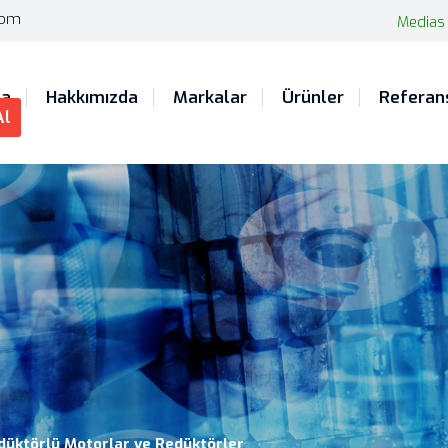
com
Medias
fa
Hakkımızda
Markalar
Ürünler
Referan
Al
düktörlü Motorlar ve Redüktörler