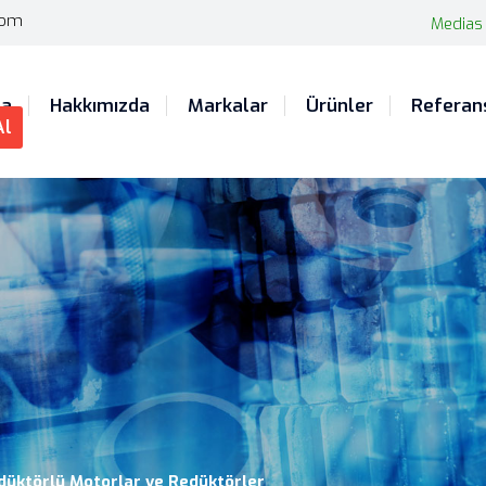
com
Medias
fa
Hakkımızda
Markalar
Ürünler
Referan
Al
düktörlü Motorlar ve Redüktörler