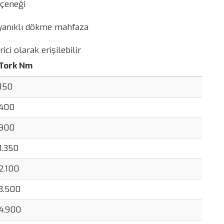
eçeneği
yanıklı dökme mahfaza
i olarak erişilebilir
Tork Nm
150
400
900
1.350
2.100
3.500
4.900