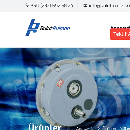
+90 (282) 652 68 24
info@bulutrulman.
Anasay
Teklif 
Ürünler
Anasayfa
Ürünler
Re