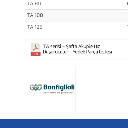
TA 80
TA 100
TA 125
TA serisi – Şafta Akuple Hız
Düşürücüler - Yedek Parça Listesi