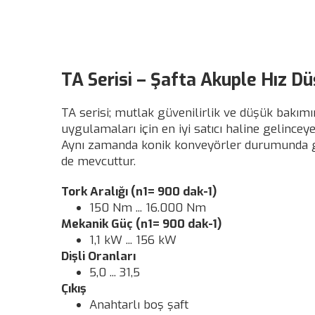
TA Serisi – Şafta Akuple Hız D
TA serisi; mutlak güvenilirlik ve düşük bakımı
uygulamaları için en iyi satıcı haline gelince
Aynı zamanda konik konveyörler durumunda ger
de mevcuttur.
Tork Aralığı (n1= 900 dak-1)
150 Nm ... 16.000 Nm
Mekanik Güç (n1= 900 dak-1)
1,1 kW ... 156 kW
Dişli Oranları
5,0 ... 31,5
Çıkış
Anahtarlı boş şaft