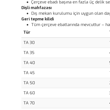
Çerçeve ebadı başına en fazla üç delik s
Dişli mahfazası
Dış mekan kurulumu için uygun olan da
Geri tepme kilidi
Tüm çerçeve ebatlarında mevcuttur – haric
Tür
TA 30
TA 35
TA 40
TA 45
TA 50
TA 60
TA 70